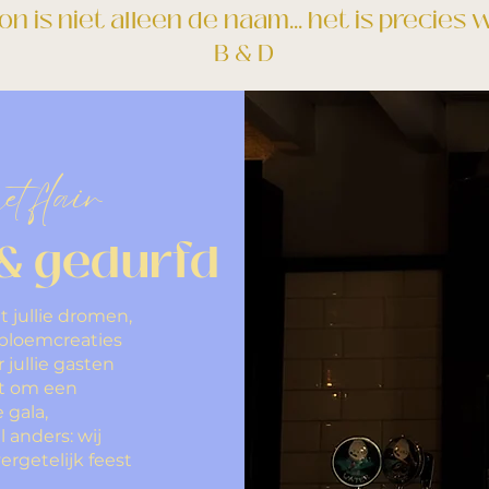
 is niet alleen de naam... het is precies wat
B & D
et flair
& gedurfd
t jullie dromen,
 bloemcreaties
 jullie gasten
at om een
 gala,
 anders: wij
rgetelijk feest