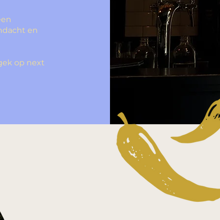
een
andacht en
 gek op next