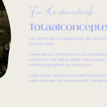
For the daredevils
Totaalconcept
Het wordt een totaalconcept die one-of-a-k
dromen past!
Helemaal out of the box en vol verrassin
aankomen. Elk detail wordt met zorg en 
ademt originaliteit en creativiteit.
Jullie gasten zullen zich onderdompele
waar niets aan het toeval wordt overgela