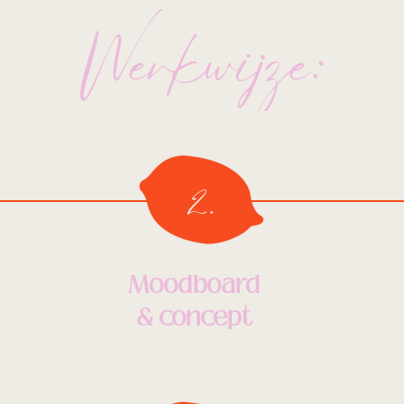
Werkwijze:
2.
Moodboard
& concept