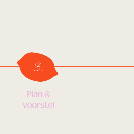
3.
Plan &
voorstel