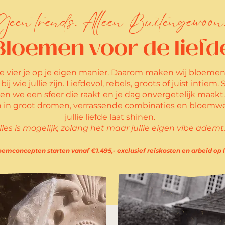
Geen trends. Alleen Buitengewoon
Bloemen voor de liefd
de vier je op je eigen manier. Daarom maken wij bloemen
ij wie jullie zijn. Liefdevol, rebels, groots of juist intiem
en we een sfeer die raakt en je dag onvergetelijk maakt.
 in groot dromen, verrassende combinaties en bloemwe
jullie liefde laat shinen.
lles is mogelijk, zolang het maar jullie eigen vibe ademt
emconcepten starten vanaf €1.495,- exclusief reiskosten en arbeid op l