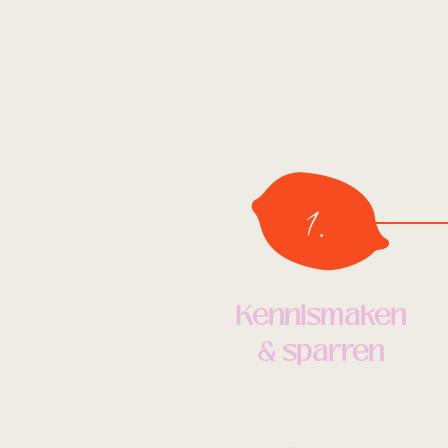
1.
Kennismaken
& sparren