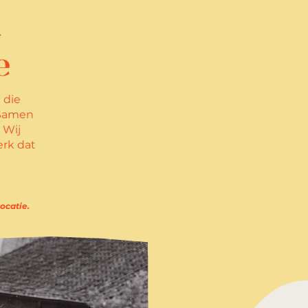
.
e
 die
. Samen
 Wij
rk dat
.
ocatie.