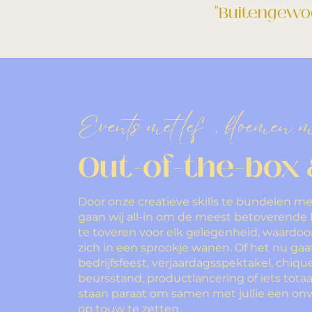
"Buitengewoon
Events met lef, bloemen m
Out-of-the-box 
Door onze creatieve skills te bundelen me
gaan wij all-in om de meest betoverende
te toveren voor elk gelegenheid, waardoor
zich in een sprookje wanen. Of het nu ga
bedrijfsfeest, verjaardagsspektakel, chique
beursstand, productlancering of iets totaal
staan paraat om samen met jullie een onve
op touw te zetten.