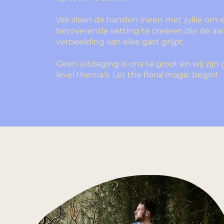
We slaan de handen ineen met jullie om 
betoverende setting te creëren die de a
verbeelding van elke gast grijpt.
Geen uitdaging is ons te groot en wij zijn
level thema’s. Let the floral magic begin!