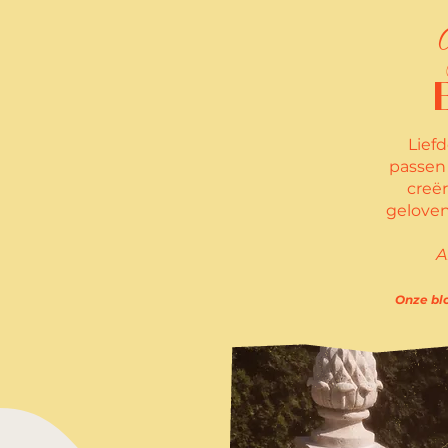
Lief
passen b
creër
geloven
A
Onze blo