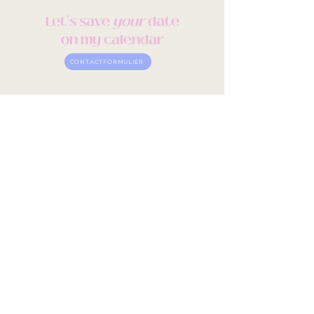
Let's save
your
date
on my calendar
CONTACTFORMULIER
@
LOODSBUITENGEWOON
Navigatie
HOME