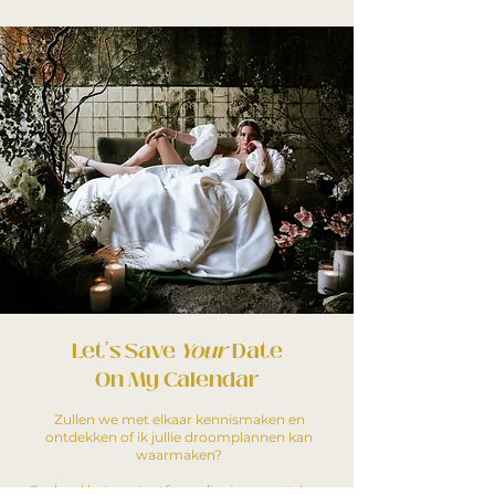
Let's Save
Your
Date
On My Calendar
Zullen we met elkaar kennismaken en
ontdekken of ik jullie droomplannen kan
waarmaken?
Snel, vul het contactformulier in en vertel me