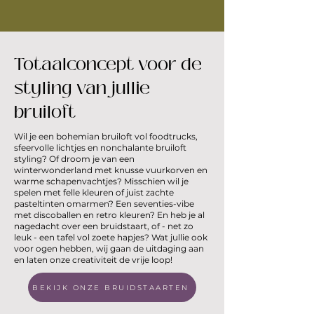
Totaalconcept voor de
styling van jullie
bruiloft
Wil je een bohemian bruiloft vol foodtrucks,
sfeervolle lichtjes en nonchalante bruiloft
styling? Of droom je van een
winterwonderland met knusse vuurkorven en
warme schapenvachtjes? Misschien wil je
spelen met felle kleuren of juist zachte
pasteltinten omarmen? Een seventies-vibe
met discoballen en retro kleuren? En heb je al
nagedacht over een bruidstaart, of - net zo
leuk - een tafel vol zoete hapjes? Wat jullie ook
voor ogen hebben, wij gaan de uitdaging aan
en laten onze creativiteit de vrije loop!
BEKIJK ONZE BRUIDSTAARTEN