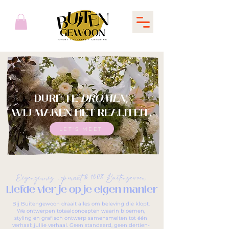
DURF TE
DROMEN
,
WIJ MAKEN HET REALITEIT.
LET'S MEET
Eigenzinnig, op maat & 100% Buitengewoon
Liefde vier je op je eigen manier
Bij Buitengewoon draait alles om beleving die klopt.
We ontwerpen totaalconcepten waarin bloemen,
styling en grafisch ontwerp samensmelten tot één
verhaal: jullie verhaal. Geen standaard, geen dertien-