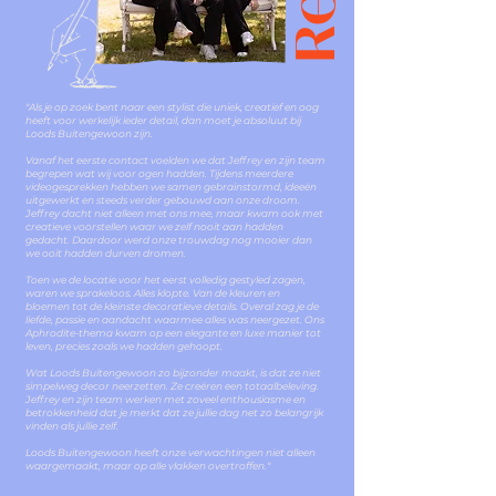
"Als je op zoek bent naar een stylist die uniek, creatief en oog
heeft voor werkelijk ieder detail, dan moet je absoluut bij
Loods Buitengewoon zijn.
Vanaf het eerste contact voelden we dat Jeffrey en zijn team
begrepen wat wij voor ogen hadden. Tijdens meerdere
videogesprekken hebben we samen gebrainstormd, ideeën
uitgewerkt en steeds verder gebouwd aan onze droom.
Jeffrey dacht niet alleen met ons mee, maar kwam ook met
creatieve voorstellen waar we zelf nooit aan hadden
gedacht. Daardoor werd onze trouwdag nog mooier dan
we ooit hadden durven dromen.
Toen we de locatie voor het eerst volledig gestyled zagen,
waren we sprakeloos. Alles klopte. Van de kleuren en
bloemen tot de kleinste decoratieve details. Overal zag je de
liefde, passie en aandacht waarmee alles was neergezet. Ons
Aphrodite-thema kwam op een elegante en luxe manier tot
leven, precies zoals we hadden gehoopt.
Wat Loods Buitengewoon zo bijzonder maakt, is dat ze niet
simpelweg decor neerzetten. Ze creëren een totaalbeleving.
Jeffrey en zijn team werken met zoveel enthousiasme en
betrokkenheid dat je merkt dat ze jullie dag net zo belangrijk
vinden als jullie zelf.
Loods Buitengewoon heeft onze verwachtingen niet alleen
waargemaakt, maar op alle vlakken overtroffen."