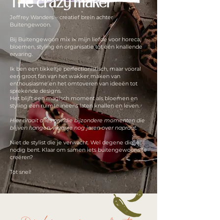
The crazy maker
Jeffrey Wanders – creatief brein achter
Buitengewoon.
Bij Buitengewoon mix ik mijn liefde voor horeca,
bloemen, styling én organisatie tot één knallende
ervaring.
Ik ben een tikkeltje perfectionistisch, maar vooral
een groot fan van het wakker maken van
enthousiasme en het omtoveren van ideeën tot
sprekende designs.
Het blijft een magisch moment als bloemen en
styling een ruimte ineens laten knallen en leven.
Hier draait alles om die bijzondere momenten die
blijven hangen, waar je nog jaren over napraat.
Niet de stylist die je verwacht. Wel degene die je
nodig bent. Klaar om samen iets buitengewoons te
creëren?
Tot snel!