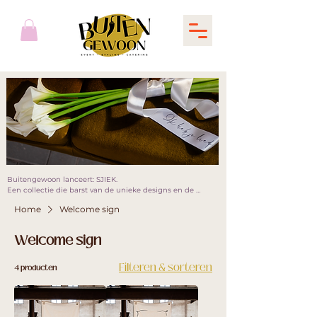
Buitengewoon lanceert: SJIEK. 

Een collectie die barst van de unieke designs en de 
allermooiste fonts. Met veel liefde en aandacht hebben wij 
Home
Welcome sign
een prachtige collectie met speciale ontwerpen 
samengesteld. Nu is het aan jullie om te personaliseren. 
Materiaal, kleur, font, formaat, tekst en bestellen maar! 

Welcome sign
Easy peezy lemon squeezy!
Filteren & sorteren
4 producten